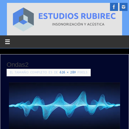
Ondas2
EL TAMAÑO COMPLETO ES DE
626 × 289
PIXELS