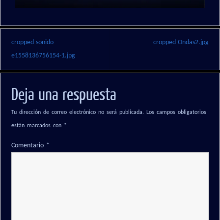
cropped-sonido-
cropped-Ondas2.jpg
e1558136756154-1.jpg
Deja una respuesta
Tu dirección de correo electrónico no será publicada.
Los campos obligatorios
están marcados con
*
Comentario
*