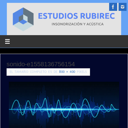
sonido-e1558136756154
EL TAMAÑO COMPLETO ES DE
800 × 400
PIXELS